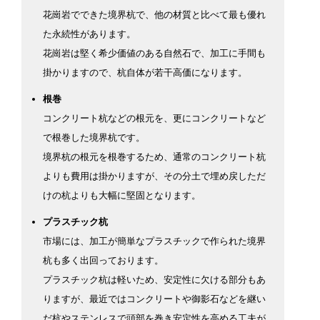
花崗岩でできた境界杭で、他の材質と比べて最も優れ
た永続性があります。
花崗岩は堅く希少価値のある自然石で、加工に手間も
掛かりますので、杭自体が若干高価になります。
根巻
コンクリート杭などの根元を、更にコンクリートなど
で根巻した境界杭です。
境界杭の根元を根巻するため、通常のコンクリート杭
よりも費用は掛かりますが、その分土で埋め戻しただ
けの杭よりも大幅に堅固となります。
プラスチック杭
市場には、加工が簡単なプラスチックで作られた境界
杭も多く出回っております。
プラスチック杭は軽いため、安定性に欠ける部分もあ
りますが、最近ではコンクリートや御影石などを継い
だ杭やステンレスで頭部を巻き安定性を高める工夫が