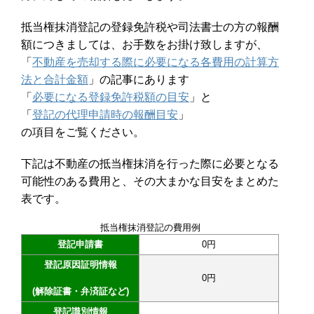
抵当権抹消登記の登録免許税や司法書士の方の報酬
額につきましては、お手数をお掛け致しますが、
「
不動産を売却する際に必要になる各費用の計算方
法と合計金額
」の記事にあります
「
必要になる登録免許税額の目安
」と
「
登記の代理申請時の報酬目安
」
の項目をご覧ください。
下記は不動産の抵当権抹消を行った際に必要となる
可能性のある費用と、その大まかな目安をまとめた
表です。
抵当権抹消登記の費用例
登記申請書
0円
登記原因証明情報
0円
(解除証書・弁済証など)
登記識別情報