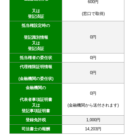
600円
又は
(窓口で取得)
登記済証
抵当権設定時の
0円
登記識別情報
又は
登記済証
抵当権者の委任状
0円
代理権限証明情報
0円
(金融機関の委任状)
金融機関の
0円
代表者事項証明書
又は
(金融機関から送付されます)
登記事項証明書
登録免許税
1,000円
司法書士の報酬
14,203円