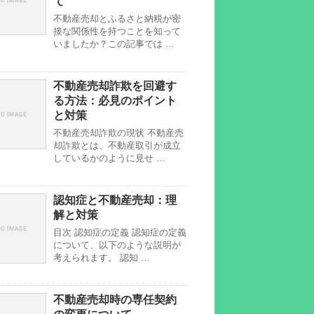
て
不動産売却とふるさと納税が密
接な関係性を持つことを知って
いましたか？この記事では …
不動産売却詐欺を回避す
る方法：必見のポイント
と対策
不動産売却詐欺の現状 不動産売
却詐欺とは、不動産取引が成立
しているかのように見せ …
認知症と不動産売却：理
解と対策
目次 認知症の定義 認知症の定義
について、以下のような説明が
考えられます。 認知 …
不動産売却時の専任契約