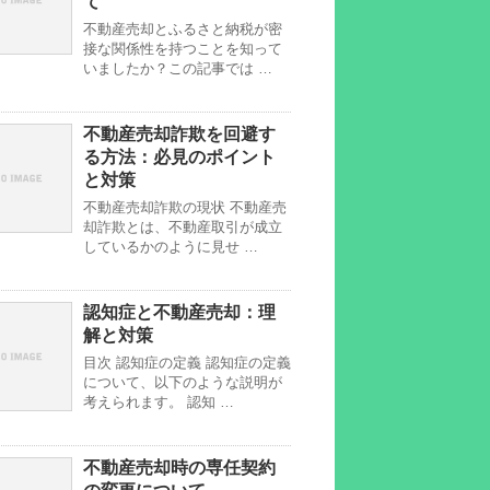
て
不動産売却とふるさと納税が密
接な関係性を持つことを知って
いましたか？この記事では …
不動産売却詐欺を回避す
る方法：必見のポイント
と対策
不動産売却詐欺の現状 不動産売
却詐欺とは、不動産取引が成立
しているかのように見せ …
認知症と不動産売却：理
解と対策
目次 認知症の定義 認知症の定義
について、以下のような説明が
考えられます。 認知 …
不動産売却時の専任契約